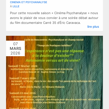
CINEMA ET PSYCHANALYSE
À
LILLE
Pour cette nouvelle saison « Cinéma Psychanalyse » nous
avons le plaisir de vous convier à une soirée débat autour
du film documentaire Carré 35 d’Éric Caravaca.
lire plus
07
MARS
2026