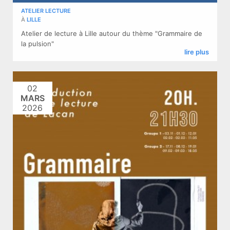
ATELIER LECTURE
À
LILLE
Atelier de lecture à Lille autour du thème "Grammaire de
la pulsion"
lire plus
02
MARS
2026