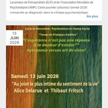
Lacaniana de Psicoanálisis (ELP) et de l’Association Mondiale de
Cette journée clôturera l'année 2026
Psychanalyse (AMP).
consacrée au diagnostic dans la clinique psychanalytique.
lire plus
13
JUIN
2026