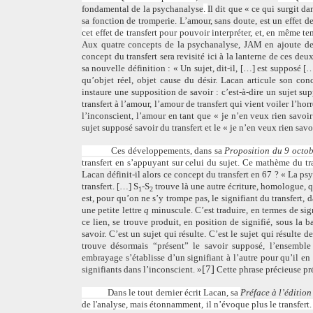
fondamental de la psychanalyse
.
Il dit que « ce qui surgit da
sa fonction de tromperie. L’amour, sans doute, est un effet de 
cet effet de transfert pour pouvoir interpréter, et, en même te
Aux quatre concepts de la psychanalyse, JAM en ajoute deu
concept du transfert sera revisité ici à la lanterne de ces deux
sa nouvelle définition : « Un sujet, dit-il, […] est supposé […
qu’objet réel, objet cause du désir. Lacan articule son conc
instaure une supposition de savoir : c’est-à-dire un sujet sup
transfert à l’amour, l’amour de transfert qui vient voiler l’hor
l’inconscient, l’amour en tant que « je n’en veux rien savoir 
sujet supposé savoir du transfert et le « je n’en veux rien savo
Ces développements, dans sa
Proposition du 9 octob
transfert en s’appuyant sur celui du sujet. Ce mathème du tr
Lacan définit-il alors ce concept du transfert en 67 ? « La ps
transfert.
[…]
S
-S
trouve là une autre écriture, homologue, 
1
2
est, pour qu’on ne s’y trompe pas, le signifiant du transfert, 
une petite lettre
q
minuscule. C’est traduire, en termes de sign
ce lien, se trouve produit, en position de signifié, sous la 
savoir. C’est un sujet qui résulte. C’est le sujet qui résulte 
trouve désormais “présent” le savoir supposé, l’ensemble 
embrayage s’établisse d’un signifiant à l’autre pour qu’il en 
[7]
signifiants dans l’inconscient. »
Cette phrase précieuse pré
Dans le tout dernier écrit Lacan, sa
Préface à l’éditio
de l'analyse, mais étonnamment, il n’évoque plus le transfert.