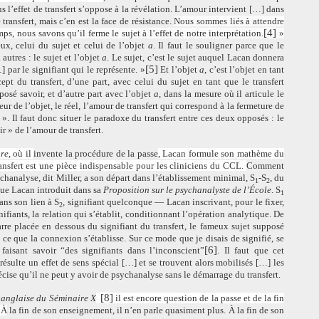
ns l’effet de transfert s’oppose à la révélation. L’amour intervient […] dans
transfert, mais c’en est la face de résistance.
Nous sommes liés à attendre
[4]
mps, nous savons qu’il ferme le sujet à l’effet de notre interprétation.
»
x, celui du sujet et celui de l’objet
a
. Il faut le souligner parce que le
 autres : le sujet et l’objet
a
. Le sujet, c’est le sujet auquel Lacan donnera
[5]
] par le signifiant qui le représente. »
Et l’objet
a
, c’est l’objet en tant
ept du transfert, d’une part, avec celui du sujet en tant que le transfert
posé savoir, et d’autre part avec l’objet
a
, dans la mesure où il articule le
reur de l’objet, le réel, l’amour de transfert qui correspond à la fermeture de
». Il faut donc situer le paradoxe du transfert entre ces deux opposés : le
ir » de l’amour de transfert.
re
, où il
invente la procédure de la passe
, Lacan formule son mathème du
ansfert est une pièce indispensable pour les cliniciens du CCL.
Comment
ychanalyse, dit Miller, a son départ dans l’établissement minimal, S
-S
, du
1
2
que Lacan introduit dans sa
Proposition sur le psychanalyste de l’École
. S
1
dans son lien à S
, signifiant quelconque — Lacan inscrivant, pour le fixer,
2
ifiants, la relation qui s’établit, conditionnant l’opération analytique. De
barre placée en dessous du signifiant du transfert, le fameux sujet supposé
de ce que la connexion s’établisse. Sur ce mode que je disais de signifié, se
[6]
faisant savoir “des signifiants dans l’inconscient”
. Il faut que cet
résulte un effet de sens spécial […] et se trouvent alors mobilisés […] les
cise qu’il ne peut y avoir de psychanalyse sans le démarrage du transfert.
[8]
n anglaise du Séminaire X
il est encore question de la passe et de la fin
 À
la fin de son enseignement, il n’en parle quasiment plus. À la fin de son