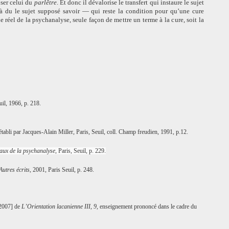
ser celui du
parlêtre
. Et donc il dévalorise le transfert qui instaure le sujet
elà du le sujet supposé savoir — qui reste la condition pour qu’une cure
 le réel de la psychanalyse, seule façon de
mettre un terme à la cure, soit la
uil, 1966, p. 218.
établi par Jacques-Alain Miller, Paris, Seuil,
coll. Champ freudien,
1991, p.12.
aux de la psychanalyse
, Paris, Seuil, p. 229.
Autres écrits
, 2001, Paris Seuil, p. 248.
-2007] de
L’Orientation lacanienne III, 9,
enseignement prononcé dans le cadre du