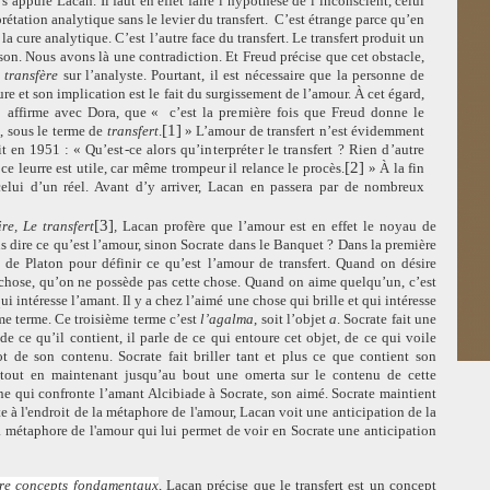
 s’appuie Lacan.
Il faut en effet faire l’hypothèse de l’inconscient, celui
rétation analytique sans le levier du transfert.
C’est étrange parce qu’en
la cure analytique. C’est l’autre face du transfert. Le transfert produit un
érison. Nous avons là une contradiction. Et Freud précise que cet obstacle,
t
transfère
sur l’analyste. Pourtant, il est nécessaire que la personne de
re et son implication est le fait du surgissement de l’amour. À cet égard,
affirme avec Dora, que
« c’est la première fois que Freud donne le
[1]
e, sous le terme de
transfert
.
» L’amour de transfert n’est évidemment
it en 1951 : «
Qu’est-ce alors qu’interpréter le transfert ? Rien d’autre
[2]
ce leurre est utile, car même trompeur il relance le procès.
»
À la fin
elui d’un réel.
Avant d’y arriver, Lacan en passera par de nombreux
[3]
re, Le transfert
,
Lacan profère que l’amour est en effet le noyau de
 dire ce qu’est l’amour, sinon Socrate dans le Banquet ? Dans la première
de Platon pour définir ce qu’est l’amour de transfert. Quand on désire
chose, qu’on ne possède pas cette chose. Quand on aime quelqu’un, c’est
 intéresse l’amant. Il y a chez l’aimé une chose qui brille et qui intéresse
ème terme. Ce troisième terme c’est
l’agalma
, soit l’objet
a
. Socrate fait une
e ce qu’il contient, il parle de ce qui entoure cet objet, de ce qui voile
t de son contenu. Socrate fait briller tant et plus ce que contient son
, tout en maintenant jusqu’au bout une omerta sur le contenu de cette
ne qui confronte l’amant Alcibiade à Socrate, son aimé. Socrate maintient
ate à l'endroit de la métaphore de l'amour, Lacan voit une anticipation de la
 la métaphore de l'amour qui lui permet de voir en Socrate une anticipation
re concepts fondamentaux
, Lacan précise que le transfert est un concept