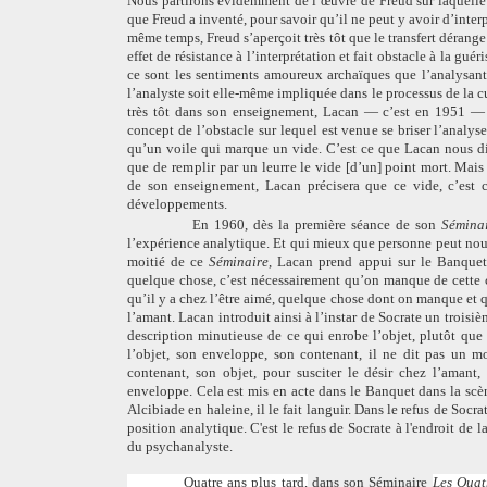
Nous partirons évidemment de l’œuvre de Freud sur laquelle
que Freud a inventé, pour savoir qu’il ne peut y avoir d’interp
même temps, Freud s’aperçoit très tôt que le transfert dérange 
effet de résistance à l’interprétation et fait obstacle à la gu
ce sont les sentiments amoureux archaïques que l’analysan
l’analyste soit elle-même impliquée dans le processus de la cu
très tôt dans son enseignement, Lacan — c’est en 1951 —
concept de l’obstacle sur lequel est venue se
briser l’analys
qu’un voile qui marque un vide. C’est ce que Lacan nous d
que de remplir par un leurre
le vide [d’un] point mort. Mais 
de son enseignement, Lacan précisera que ce vide, c’est c
développements.
En 1960, dès la première séance de son
Séminai
l’expérience analytique. Et qui mieux que personne peut nous
moitié de ce
Séminaire
, Lacan prend appui sur le Banquet 
quelque chose, c’est nécessairement qu’on manque de cette 
qu’il y a chez l’être aimé, quelque chose dont on manque et qui
l’amant. Lacan introduit ainsi à l’instar de Socrate un troisi
description minutieuse de ce qui enrobe l’objet, plutôt que d
l’objet, son enveloppe, son contenant, il ne dit pas un mo
contenant, son objet, pour susciter le désir chez l’amant
enveloppe. Cela est mis en acte dans le Banquet dans la scè
Alcibiade en haleine, il le fait languir. Dans le refus de Socr
position analytique. C'est le refus de Socrate à l'endroit de
du psychanalyste.
Quatre ans plus tard,
dans son Séminaire
Les Quat