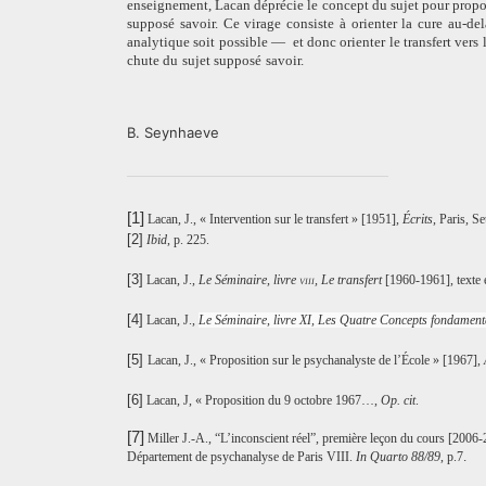
enseignement, Lacan déprécie le concept du sujet pour propo
supposé savoir. Ce virage consiste à orienter la cure au-d
analytique soit possible —
et donc orienter le transfert vers
chute du sujet supposé savoir.
B. Seynhaeve
[1]
Lacan, J., « Intervention sur le transfert » [1951],
Écrits
, Paris, Se
[2]
Ibid
, p. 225.
[3]
Lacan, J.,
Le Séminaire, livre
viii
, Le transfert
[1960-1961],
texte 
[4]
Lacan, J.,
Le Séminaire, livre XI, Les Quatre Concepts fondament
[5]
Lacan, J., « Proposition sur le psychanalyste de l’École » [1967],
[6]
Lacan, J, « Proposition du 9 octobre 1967…,
Op. cit
.
[7]
Miller J.-A., “L’inconscient réel”, première leçon du cours [2006
.
Département de psychanalyse de Paris VIII.
In Quarto 88/89
, p.7