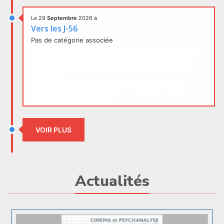
Le 29
Septembre
2026
à
Vers les J-56
Pas de catégorie associée
Soirée préparatoire aux 56è Journées de l'Ecole de la
Cause Freudienne intitulée "Le sentiment de la vie".
En visio, en présence de Daniel Roy, directeur des
Journées.
Avec les interventions de Soline Massart, Nicolas
Froment et Anna Gautier.
VOIR PLUS
Actualités