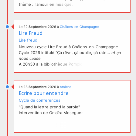
thème : l'amour en musique.
Le 22
Septembre
2026
à
Châlons-en-Champagne
Lire Freud
Lire freud
Nouveau cycle Lire Freud à Châlons-en-Champagne
Cycle 2026 intitulé "Çà rêve, çà oublie, çà rate...
et çà
nous cause
A 20h30 à la bibliothèque Pompidou
Dates à retenir :
Le 23
Septembre
2026
à
Amiens
Mardi 22 septembre
Ecrire pour entendre
Mardi 13 octobre
Mardi 17 novembre
Cycle de conferences
"Quand la lettre prend la parole" ​
Intervention de Omaïra Meseguer