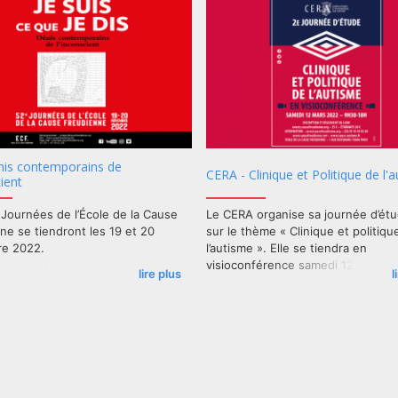
ne Leduc à qui j’adresse, au nom
il de l’École, de chaleureuses
ions et mes plus vifs
ments. Eric Zuliani
énis contemporains de
CERA - Clinique et Politique de l'
cient
Journées de l’École de la Cause
Le CERA organise sa journée d’ét
ne se tiendront les 19 et 20
sur le thème « Clinique et politiqu
e 2022.
l’autisme ». Elle se tiendra en
visioconférence samedi 12 mars.
lire plus
l