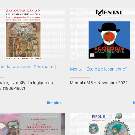
ACF-en-CAPA et ACF-Est
Inscriptions avant le 15 mai 2023
ue du fantasme - Séminaire J.
Mental "Écologie lacanienne"
aire, livre XIV, La logique du
Mental n°46 – Novembre 2022
e (1966-1967)
lire plus
l