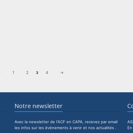
←
1
2
4
→
3
Notre newsletter
C
Avec la newsletter de l'ACF en CAPA, recevez par email
AS
les infos sur les évènements à venir et nos actualités .
En