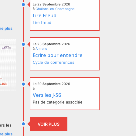
Le 22
Septembre
2026
à
Châlons-en-Champagne
Lire Freud
Lire freud
ire plus
?
s
Le 23
Septembre
2026
à
Amiens
Ecrire pour entendre
Cycle de conferences
Le 29
Septembre
2026
à
Vers les J-56
Pas de catégorie associée
,
VOIR PLUS
ers les
ire plus