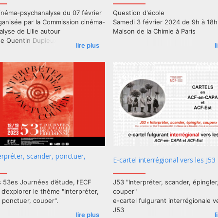
inéma-psychanalyse du 07 février
Question d'école
ganisée par la Commission cinéma-
Samedi 3 février 2024 de 9h à 18h
lyse de Lille autour
Maison de la Chimie à Paris
de Quentin Dupieux "Réalité".
lire plus
l
Matin : Où en est-on du contrôle 
Après-midi : Question préliminaire
terpréter, scander, ponctuer,
E-cartel interrégional vers les J53
 53es Journées d’étude, l’ECF
J53 "Interpréter, scander, épingler
d’explorer le thème "Interpréter,
couper"
 ponctuer, couper".
e-cartel fulgurant interrégionale v
J53
lire plus
l