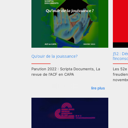
à Caroli
du Conse
félicitat
remercie
J52 : D
Qu’ouïr de la jouissance?
l’incons
Parution 2022 : Scripta Documents, La
Les 52e 
revue de l'ACF en CAPA
freudien
novembr
lire plus