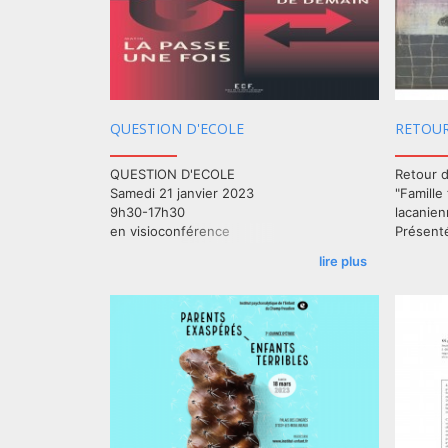
QUESTION D'ECOLE
RETOUR
QUESTION D'ECOLE
Retour d
Samedi 21 janvier 2023
"Famille
9h30-17h30
lacanie
en visioconférence
Présenté
MATIN La passe une fois
lire plus
APRÈS-MIDI Langue d'aujourd'hui, langue
de demain