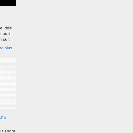
e idéal
tous les
n sûr,
ocial et
ire plus
à, dans
lier la
CAPA
e tiendra