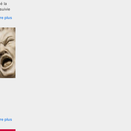
é la
suivie
otre
ire plus
ire plus