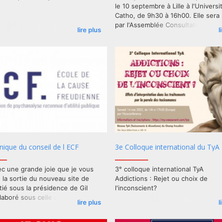
le 10 septembre à Lille à l'Universit
Catho, de 9h30 à 16h00. Elle sera 
par l'Assemblée Consultative de n
lire plus
l
délégation en CAPA, réservée aux
membres, de 16h à 17h30.
que du conseil de l ECF
3e Colloque international du TyA
ec une grande joie que je vous
3° colloque international TyA
la sortie du nouveau site de
Addictions : Rejet ou choix de
nitié sous la présidence de Gil
l'inconscient?
laboré sous celle de Laurent
lire plus
l
le pilotage du projet et la
tion des équipes* ont été confiés