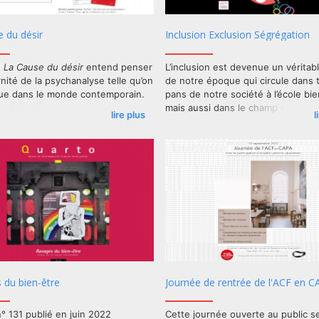
e du désir
Inclusion Exclusion Ségrégation
e
La Cause du désir
entend penser
L’inclusion est devenue un véritabl
nité de la psychanalyse telle qu’on
de notre époque qui circule dans 
que dans le monde contemporain.
pans de notre société à l’école bie
mais aussi dans le champ médico-s
lire plus
l
nfos sur ECF-Echoppe :
Ici
psychiatrique et également au-del
l’architecture par exemple sans oub
langue.
 du bien-être
Journée de rentrée de l'ACF en 
° 131 publié en juin 2022
Cette journée ouverte au public s