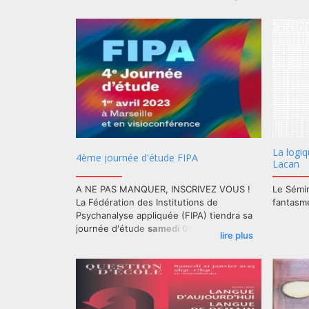
Webinaire sur inscription
www.causefreudienne.org
La logiq
4ème journée d'étude FIPA
Lacan
A NE PAS MANQUER, INSCRIVEZ VOUS !
Le Sémin
La Fédération des Institutions de
fantasm
Psychanalyse appliquée (FIPA) tiendra sa
journée d'étude
samedi 01 avril 2023
à
lire plus
Marseille et en visioconférence
.