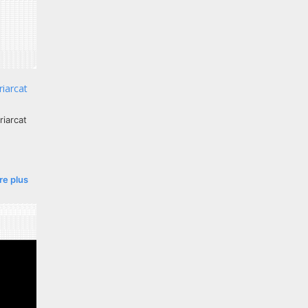
riarcat
riarcat
ire plus