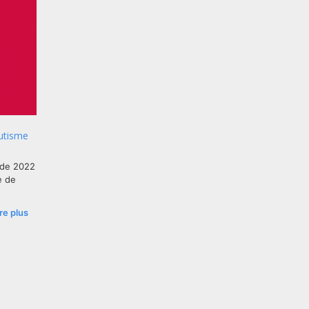
autisme
ude 2022
e de
ire plus