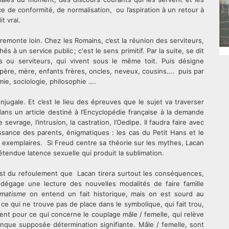
e de conformité, de normalisation, ou l’aspiration à un retour à
it vrai.
 remonte loin. Chez les Romains, c’est la réunion des serviteurs,
 à un service public ; c'est le sens primitif. Par la suite, se dit
 ou serviteurs, qui vivent sous le même toit. Puis désigne
re, mère, enfants frères, oncles, neveux, cousins…. puis par
imie, sociologie, philosophie ….
conjugale. Et c’est le lieu des épreuves que le sujet va traverser
ans un article destiné à l’Encyclopédie française à la demande
sevrage, l’intrusion, la castration, l’Oedipe. Il faudra faire avec
ouissance des parents, énigmatiques : les cas du Petit Hans et le
 exemplaires. Si Freud centre sa théorie sur les mythes, Lacan
rétendue latence sexuelle qui produit la sublimation.
’est du refoulement que Lacan tirera surtout les conséquences,
 dégage une lecture des nouvelles modalités de faire famille
umatisme
on entend un fait historique, mais on est sourd au
ce qui ne trouve pas de place dans le symbolique, qui fait trou,
ent pour ce qui concerne le couplage mâle / femelle, qui relève
conque supposée détermination signifiante. Mâle / femelle, sont