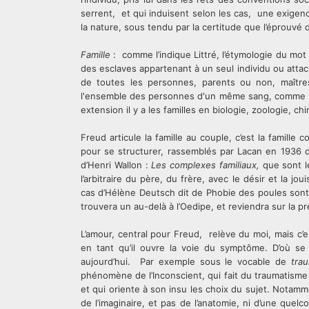
serrent, et qui induisent selon les cas, une exigenc
la nature, sous tendu par la certitude que l’éprouvé d
Famille
: comme l’indique Littré, l’étymologie du mot
des esclaves appartenant à un seul individu ou attachés
de toutes les personnes, parents ou non, maîtres
l'ensemble des personnes d'un même sang, comme pè
extension il y a les familles en biologie, zoologie, ch
Freud articule la famille au couple, c’est la famille 
pour se structurer, rassemblés par Lacan en 1936 d
d’Henri Wallon :
Les complexes familiaux,
que sont le 
l’arbitraire du père, du frère, avec le désir et la j
cas d’Hélène Deutsch dit de Phobie des poules sont
trouvera un au-delà à l’Oedipe, et reviendra sur la p
L’amour, central pour Freud, relève du moi, mais c
en tant qu’il ouvre la voie du symptôme. D’où se
aujourd’hui. Par exemple sous le vocable de
tra
phénomène de l’Inconscient, qui fait du traumatisme 
et qui oriente à son insu les choix du sujet. Notamm
de l’imaginaire, et pas de l’anatomie, ni d’une quel