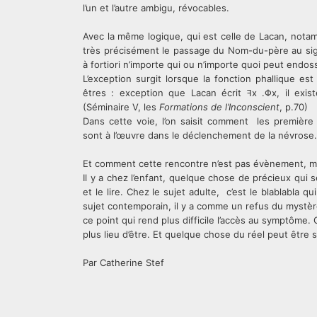
l’un et l’autre ambigu, révocables.
Avec la même logique, qui est celle de Lacan, not
très précisément le passage du Nom-du-père au signif
à fortiori n’importe qui ou n’importe quoi peut endos
L’exception surgit lorsque la fonction phallique es
êtres : exception que Lacan écrit ꟻx .Φx, il exis
(Séminaire V, les
Formations de l’Inconscient
, p.70)
Dans cette voie, l’on saisit comment les première 
sont à l’œuvre dans le déclenchement de la névrose
Et comment cette rencontre n’est pas évènement, m
Il y a chez l’enfant, quelque chose de précieux qui 
et le lire. Chez le sujet adulte, c’est le blablabla qu
sujet contemporain, il y a comme un refus du mystère d
ce point qui rend plus difficile l’accès au symptôme. 
plus lieu d’être. Et quelque chose du réel peut être s
Par Catherine Stef