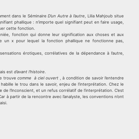
amment dans le Séminaire
D’un Autre à l’autre
, Lilia Mahjoub situe
iant phallique : n’importe quel signifiant peut en faire usage,
ser cette fonction.
t niée, fonction qui donne leur signification aux choses et aux
te un x pour lequel la fonction phallique ne fonctionne pas,
sensations érotiques, corrélatives de la dépendance à l’autre,
.
ais est
d’avant l’histoire
.
se trouve
comme à ciel ouvert
, à condition de savoir l’entendre
i habille le trou dans le savoir, enjeu de l’interprétation. Chez le
e l’Inconscient, et un refus corrélatif de l’interprétation. C’est
Car à partir de la rencontre avec l’analyste, les conventions n’ont
aisi.