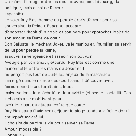
Un même fil rouge entre les deux œuvres, celui du sang, du
politique, mais aussi de l’amour
impossible.
Le valet Ruy Blas, homme du peuple é/pris d’amour pour sa
souveraine, la Reine d’Espagne, accepte
d’endosser l’habit d’un noble et son nom pour approcher l’objet de
son amour, sa Dame de cœur.
Don Salluste, le méchant Joker, va le manipuler, l’humilier, se servir
de lui pour perdre la Reine,
assouvir sa vengeance et asseoir son pouvoir.
Aveuglé par son amour, é/perdu, Ruy Blas est comme une
marionnette entre les mains du Joker et il
ne perçoit pas tout de suite les enjeux de la mascarade.
Immergé dans le monde des courtisans, il découvre avec
écœurement leurs turpitudes, leurs
malversations, leur lâcheté, et leur avidité (cf scène II acte III). Ces
« chacals » se mobilisent pour
avoir leur part du gâteau, coûte que coûte.
Ruy Blas saura finalement déjouer le piège tendu à la Reine dont il
est l’appât malgré lui.
Il choisira de perdre la vie pour sauver sa Dame.
Amour impossible ?
Honneur ?