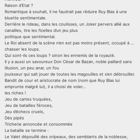
Raison d’Etat ?
Romantique à souhait, il ne faudrait pas réduire Ruy Blas à une
bluette sentimentale.
Derrière le rideau, dans les coulisses, un Joker pervers allié aux
canailles, tire les ficelles d’un jeu plus
politique que sentimental.
Le Roi absent de la scène n’en est pas moins présent, occupé à …
chasser les loups.
Qui sont-ils ces loups ? sinon les ennemis de la royauté.
Il y a aussi un savoureux Don César de Bazan, noble paillard sans
illusion, un peu anar, un fou
jouisseur qui sait jouer de toutes les magouilles et s’en débrouiller.
Bandit de cour et aristocrate de nom (nom que Ruy Blas lui
emprunte malgré lui), il a choisi de voler…
les riches !
Jeu de cartes truquées,
Jeu de batailles féroces,
Jeu d’échecs cruels,
Dés pipés
Tricherie annoncée et consommée
La bataille se termine :
Le Valet dépouillé des oripeaux, des semblants de la noblesse,