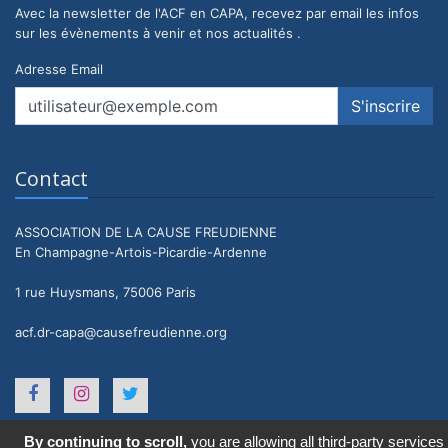
Avec la newsletter de l'ACF en CAPA, recevez par email les infos
sur les évènements à venir et nos actualités .
Adresse Email
Contact
ASSOCIATION DE LA CAUSE FREUDIENNE
En Champagne-Artois-Picardie-Ardenne
1 rue Huysmans, 75006 Paris
acf.dr-capa@causefreudienne.org
By continuing to scroll,
you are allowing all third-party services
2021 © ACF en CAPA. Tous droits réservés.
Mentions légales
-