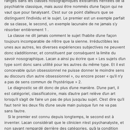
rangés dans les classes nosographiques existantes héritées de la
psychiatrie classique, mais aussi être nommés d’une façon qui ne
vaut que pour l’analysant. C’est sur ce point d’ailleurs que se
distinguent l’individu et le sujet. Le premier est un exemple parfait
de sa classe, le second, un exemple lacunaire de ne jamais s’y
résorber entièrement 1 .
La classe ne dit jamais comment le sujet l’habite d’une façon
toujours incomparable de n’être que la sienne. Irréductibles les
unes aux autres, les diverses expériences subjectives ne peuvent
donc s’additionner, et constituent par conséquent la limite du
savoir nosographique. Lacan a ainsi pu écrire que « Les sujets d’un
type sont donc sans utilité pour les autres du même type. Et il est
concevable qu’un obsessionnel ne puisse donner le moindre sens
au discours d’un autre obsessionnel », ou encore poser « qu’il n’y
a pas de sens commun de l’hystérique » 2.
Le diagnostic se dit donc de plus d’une manière. D’une part, il
est catégoriel, classificatoire, mais d’autre part relève d’un art
lorsqu’il s’agit de faire un pas de plus jusqu’au sujet. C’est dire qu’il
faut tenir les deux fils d’une seule main puisque l’un ne va pas
sans l’autre.
Si le premier est connu depuis longtemps, le second est à
inventer. Lacan considérait que le clinicien n’est psychanalyste, et
non savant rempardé derrière des catégories, qu’à la condition