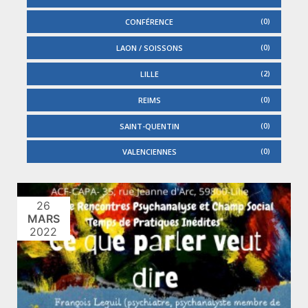
CONFÉRENCE
0
LAON / SOISSONS
0
LILLE
2
REIMS
0
SAINT-QUENTIN
0
VALENCIENNES
0
26
MARS
2022