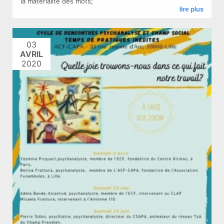
la matérialité des mots;
lire plus
03
AVRIL
2020